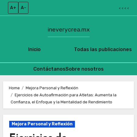
A+
A–
< < < <
ineverycrea.mx
Inicio
Todas las publicaciones
Contáctanos
Sobre nosotros
Skip
to
Home
Mejora Personal y Reflexión
Ejercicios de Autoafirmación para Atletas: Aumenta la
content
Confianza, el Enfoque y la Mentalidad de Rendimiento
Mejora Personal y Reflexión