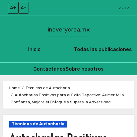
A+
A–
< < < <
ineverycrea.mx
Inicio
Todas las publicaciones
Contáctanos
Sobre nosotros
Skip
to
Home
Técnicas de Autocharla
Autocharlas Positivas para el Éxito Deportivo: Aumenta la
content
Confianza, Mejora el Enfoque y Supera la Adversidad
Técnicas de Autocharla