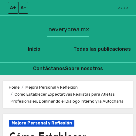
A+
A–
< < < <
ineverycrea.mx
Inicio
Todas las publicaciones
Contáctanos
Sobre nosotros
Skip
to
Home
Mejora Personal y Reflexión
Cómo Establecer Expectativas Realistas para Atletas
content
Profesionales: Dominando el Diálogo Interno y la Autocharla
Mejora Personal y Reflexión