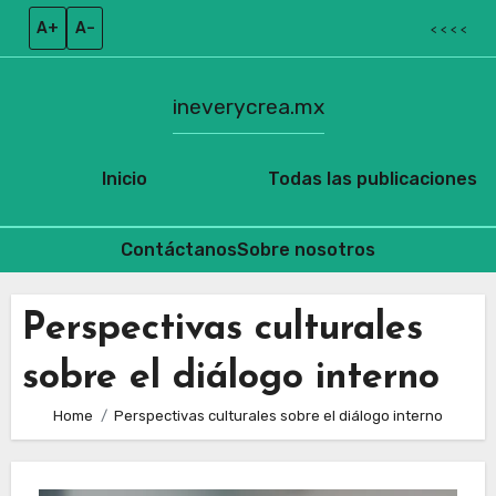
A+
A–
< < < <
ineverycrea.mx
Inicio
Todas las publicaciones
Contáctanos
Sobre nosotros
Skip
to
Perspectivas culturales
content
sobre el diálogo interno
Home
Perspectivas culturales sobre el diálogo interno