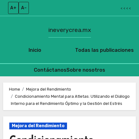
A+
A–
< < < <
ineverycrea.mx
Inicio
Todas las publicaciones
Contáctanos
Sobre nosotros
Skip
to
Home
Mejora del Rendimiento
Condicionamiento Mental para Atletas: Utilizando el Diálogo
content
Interno para el Rendimiento Óptimo y la Gestión del Estrés
Mejora del Rendimiento