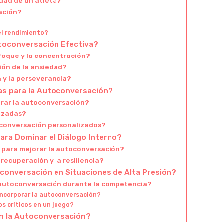
dad de un atleta?
sación?
el rendimiento?
utoconversación Efectiva?
foque y la concentración?
ión de la ansiedad?
 y la perseverancia?
as para la Autoconversación?
orar la autoconversación?
lizadas?
oconversación personalizados?
ara Dominar el Diálogo Interno?
a para mejorar la autoconversación?
recuperación y la resiliencia?
conversación en Situaciones de Alta Presión?
a autoconversación durante la competencia?
incorporar la autoconversación?
s críticos en un juego?
n la Autoconversación?