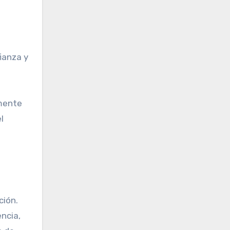
ianza y
amente
l
ción.
ncia,