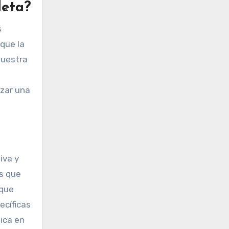
leta?
s
que la
muestra
rzar una
iva y
es que
 que
ecíficas
ica en