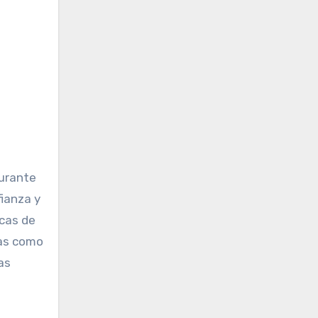
l
durante
ianza y
icas de
cas como
as