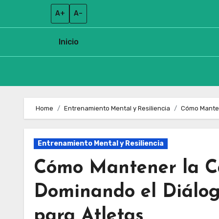
A+
A–
Inicio
Skip
to
Home
Entrenamiento Mental y Resiliencia
Cómo Mantene
content
Entrenamiento Mental y Resiliencia
Cómo Mantener la Ca
Dominando el Diálog
para Atletas