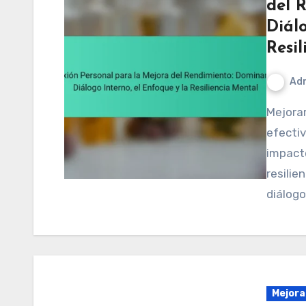
del 
Diálo
Resi
Adr
Mejorar el rendimiento atlético requiere estrategias
efectiv
impacto
resilie
diálog
Mejora