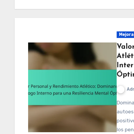
Mejora
Valo
Atlé
Inte
Ópt
Adr
Dominar el diálogo interno es crucial para mejorar la
autoest
positiv
los pe