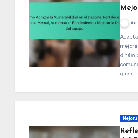
Mejo
Adr
Aceptar la vulnerabilidad en los deportes puede
mejorar
dinámi
comunic
que co
Mejora
Refl