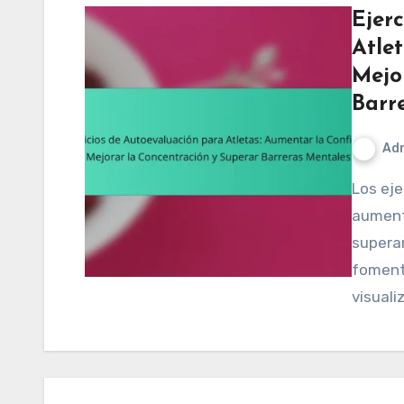
Ejer
Atle
Mejo
Barr
Adr
Los ejercicios de autorreflexión para atletas
aument
superar
fomenta
visuali