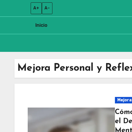
A+
A–
Inicio
Skip
to
Mejora Personal y Refle
content
Mejora
Cómo
el De
Ment