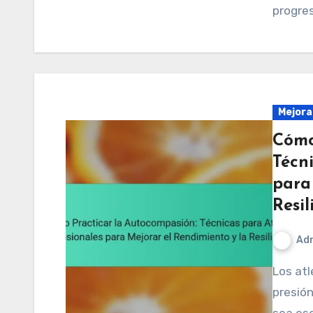
progre
Mejora
Cómo
Técni
para
Resil
Adr
Los atletas profesionales a menudo enfrentan una
presió