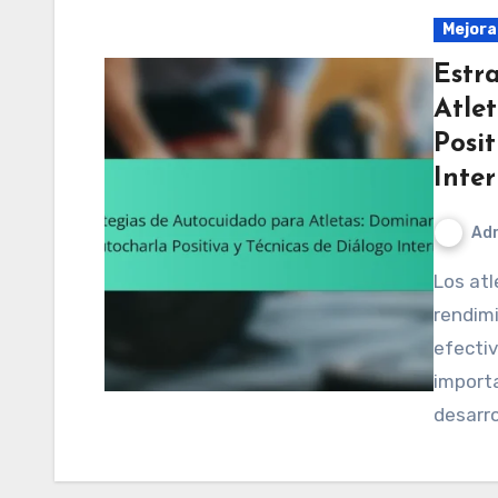
Mejora
Estr
Atle
Posit
Inte
Adr
Los atletas pueden mejorar significativamente su
rendimi
efectiv
importa
desarro