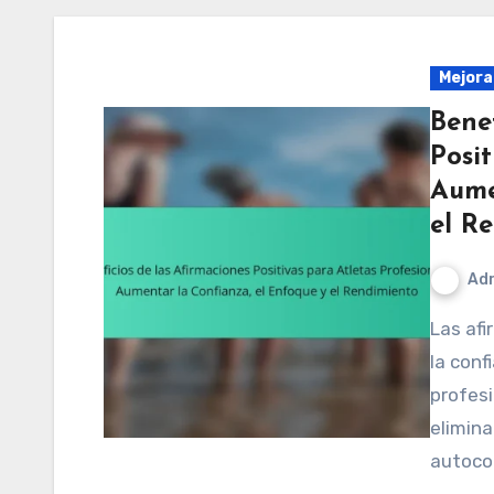
Mejora
Benef
Posit
Aume
el R
Adr
Las afirmaciones positivas mejoran significativamente
la conf
profes
elimina
autoco